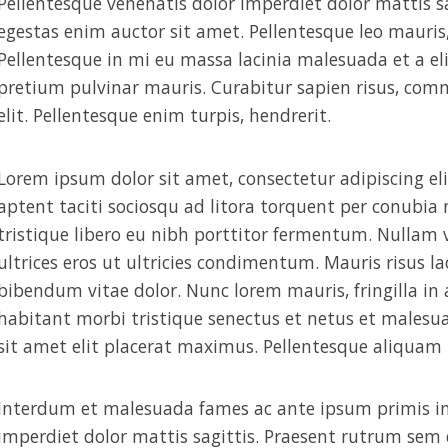
Pellentesque venenatis dolor imperdiet dolor mattis s
egestas enim auctor sit amet. Pellentesque leo mauris,
Pellentesque in mi eu massa lacinia malesuada et a elit
pretium pulvinar mauris. Curabitur sapien risus, com
elit. Pellentesque enim turpis, hendrerit.
Lorem ipsum dolor sit amet, consectetur adipiscing elit
aptent taciti sociosqu ad litora torquent per conubia
tristique libero eu nibh porttitor fermentum. Nullam v
ultrices eros ut ultricies condimentum. Mauris risus l
bibendum vitae dolor. Nunc lorem mauris, fringilla in 
habitant morbi tristique senectus et netus et malesua
sit amet elit placerat maximus. Pellentesque aliquam 
Interdum et malesuada fames ac ante ipsum primis in 
imperdiet dolor mattis sagittis. Praesent rutrum sem 