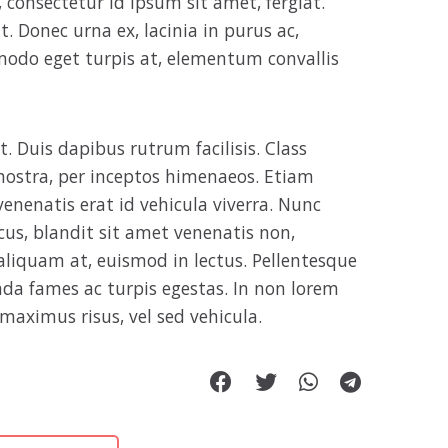
 consectetur id ipsum sit amet, fergiat.
. Donec urna ex, lacinia in purus ac,
modo eget turpis at, elementum convallis
. Duis dapibus rutrum facilisis. Class
 nostra, per inceptos himenaeos. Etiam
enenatis erat id vehicula viverra. Nunc
acus, blandit sit amet venenatis non,
aliquam at, euismod in lectus. Pellentesque
da fames ac turpis egestas. In non lorem
maximus risus, vel sed vehicula.