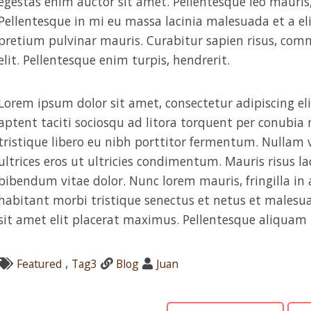
egestas enim auctor sit amet. Pellentesque leo mauris,
Pellentesque in mi eu massa lacinia malesuada et a elit
pretium pulvinar mauris. Curabitur sapien risus, com
elit. Pellentesque enim turpis, hendrerit.
Lorem ipsum dolor sit amet, consectetur adipiscing elit
aptent taciti sociosqu ad litora torquent per conubia
tristique libero eu nibh porttitor fermentum. Nullam v
ultrices eros ut ultricies condimentum. Mauris risus l
bibendum vitae dolor. Nunc lorem mauris, fringilla in 
habitant morbi tristique senectus et netus et malesua
sit amet elit placerat maximus. Pellentesque aliquam 
,
Featured
Tag3
Blog
Juan