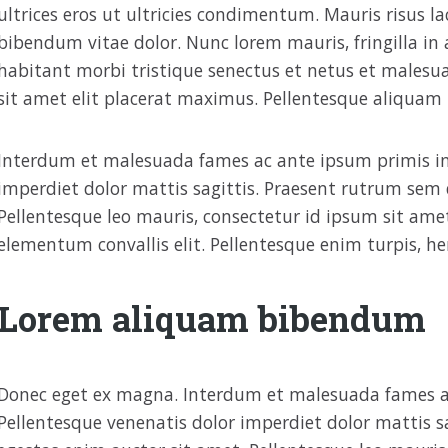
ultrices eros ut ultricies condimentum. Mauris risus l
bibendum vitae dolor. Nunc lorem mauris, fringilla in 
habitant morbi tristique senectus et netus et malesua
sit amet elit placerat maximus. Pellentesque aliquam 
Interdum et malesuada fames ac ante ipsum primis in 
imperdiet dolor mattis sagittis. Praesent rutrum sem 
Pellentesque leo mauris, consectetur id ipsum sit amet
elementum convallis elit. Pellentesque enim turpis, he
Lorem aliquam bibendum
Donec eget ex magna. Interdum et malesuada fames ac
Pellentesque venenatis dolor imperdiet dolor mattis s